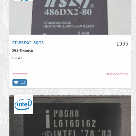
1995
ST486DX2-80GS
SGS-Thomson
Socket 3
828 просмотров