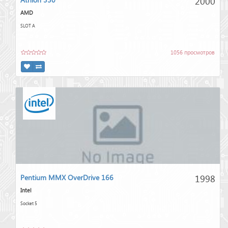
2000
AMD
SLOT A
1056 просмотров
1998
Pentium MMX OverDrive 166
Intel
Socket 5