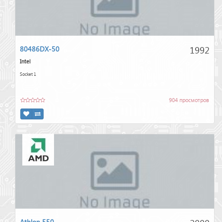
1992
80486DX-50
Intel
Socket 1
904 просмотров
Athlon 550