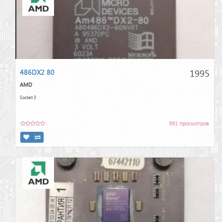
1995
486DX2 80
AMD
Socket 3
991 просмотров