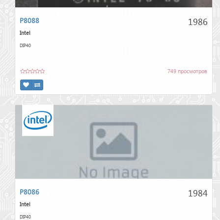
1986
P8088
Intel
DIP40
749 просмотров
1984
P8086
Intel
DIP40