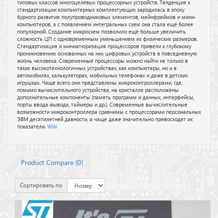
типовых классов многоцелевых процессорных устройств. Тенденция к
стандартизации компьютерных комплектующих зародилась в эпоху
бурного развития полупроводниковых элементов, мейнфреймов и мини-
компьютеров, а с появлением интегральных схем она стала ещё более
популярной. Создание микросхем позволило ещё больше увеличить
сложность ЦП с одновременным уменьшением их физических размеров.
Стандартизация и миниатюризация процессоров привели к глубокому
проникновению основанных на них цифровых устройств в повседневную
жизнь человека. Современные процессоры можно найти не только в
таких высокотехнологичных устройствах, как компьютеры, но и в
автомобилях, калькуляторах, мобильных телефонах и даже в детских
игрушках. Чаще всего они представлены микроконтроллерами, где,
помимо вычислительного устройства, на кристалле расположены
дополнительные компоненты (память программ и данных, интерфейсы,
порты ввода-вывода, таймеры и др.). Современные вычислительные
возможности микроконтроллера сравнимы с процессорами персональных
ЭВМ десятилетней давности, а чаще даже значительно превосходят их
показатели.
Wiki
Product Compare (
0
)
Сортировать по