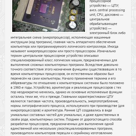
процессорное
устройство — ЦПУ;
англ. central processing
unit, CPU, дословно —
центральное
обрабатывающее
устройство) —
электронный блок либо
интегральная схема (микропроцессор), исполняющая машинные
инструкции (код программ), главная часть аппаратного обеспечения
компьютера или программируемого логического контроллера. Иногда
называют микропроцессором или просто процессором. Изначально
термин центральное процессорное устройство описывал
специализированный класс логических машин, предназначенных для
выполнения сложных компьютерных программ. Вследствие довольно
точного соответствия этого назначения функциям существовавших в то
время компьютерных процессоров, он естественным образом был
перенесён на сами компьютеры. Начало применения термина и его
аббревиатуры по отношению к компьютерным системам было положено
в 1960-е годы. Устройство, архитектура и реализация процессоров с тех
пор неоднократно менялись, однако их основные исполняемые функции
остались теми же, что и прежде. Главными характеристиками ЦПУ
являются: тактовая частота, производительность, энергопотребление,
нормы литографического процесса, используемого при производстве (для
микропроцессоров) и архитектура. Ранние ЦП создавались в виде
уникальных составных частей для уникальных, и даже единственных в
своём роде, компьютерных систем. Позднее от дорогостоящего способа
разработки процессоров, предназначенных для выполнения одной
единственной или нескольких узкоспециализированных программ,
производители компьютеров перешли к серийному изготовлению