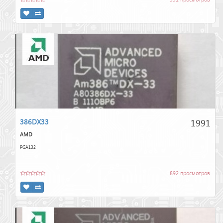
1991
386DX33
AMD
PGA132
892 просмотров