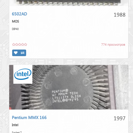
1988
6502AD
MOS
DIP40
774 просмотров
1997
Pentium MMX 166
Intel
Socket 7