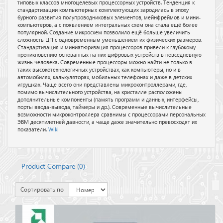
типовых классов многоцелевых процессорных устройств. Тенденция к
стандартизации компьютерных комплектующих зародилась в эпоху
бурного развития полупроводниковых элементов, мейнфреймов и мини-
компьютеров, а с появлением интегральных схем она стала ещё более
популярной. Создание микросхем позволило ещё больше увеличить
сложность ЦП с одновременным уменьшением их физических размеров.
Стандартизация и миниатюризация процессоров привели к глубокому
проникновению основанных на них цифровых устройств в повседневную
жизнь человека. Современные процессоры можно найти не только в
таких высокотехнологичных устройствах, как компьютеры, но и в
автомобилях, калькуляторах, мобильных телефонах и даже в детских
игрушках. Чаще всего они представлены микроконтроллерами, где,
помимо вычислительного устройства, на кристалле расположены
дополнительные компоненты (память программ и данных, интерфейсы,
порты ввода-вывода, таймеры и др.). Современные вычислительные
возможности микроконтроллера сравнимы с процессорами персональных
ЭВМ десятилетней давности, а чаще даже значительно превосходят их
показатели.
Wiki
Product Compare (
0
)
Сортировать по