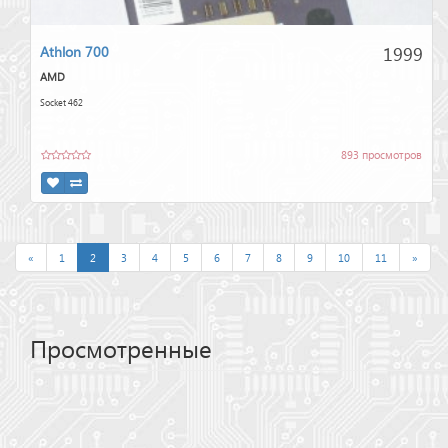
1999
Athlon 700
AMD
Socket 462
893 просмотров
«
1
2
3
4
5
6
7
8
9
10
11
»
Просмотренные