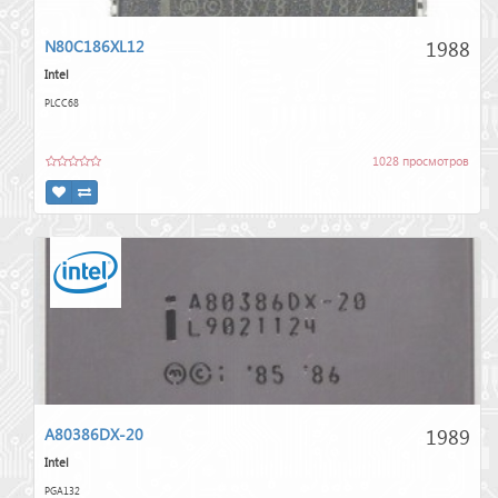
1988
N80C186XL12
Intel
PLCC68
1028 просмотров
1989
A80386DX-20
Intel
PGA132