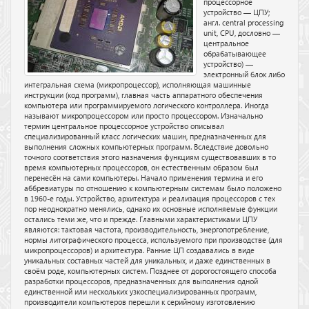
процессорное
устройство — ЦПУ;
англ. central processing
unit, CPU, дословно —
центральное
обрабатывающее
устройство) —
электронный блок либо
интегральная схема (микропроцессор), исполняющая машинные
инструкции (код программ), главная часть аппаратного обеспечения
компьютера или программируемого логического контроллера. Иногда
называют микропроцессором или просто процессором. Изначально
термин центральное процессорное устройство описывал
специализированный класс логических машин, предназначенных для
выполнения сложных компьютерных программ. Вследствие довольно
точного соответствия этого назначения функциям существовавших в то
время компьютерных процессоров, он естественным образом был
перенесён на сами компьютеры. Начало применения термина и его
аббревиатуры по отношению к компьютерным системам было положено
в 1960-е годы. Устройство, архитектура и реализация процессоров с тех
пор неоднократно менялись, однако их основные исполняемые функции
остались теми же, что и прежде. Главными характеристиками ЦПУ
являются: тактовая частота, производительность, энергопотребление,
нормы литографического процесса, используемого при производстве (для
микропроцессоров) и архитектура. Ранние ЦП создавались в виде
уникальных составных частей для уникальных, и даже единственных в
своём роде, компьютерных систем. Позднее от дорогостоящего способа
разработки процессоров, предназначенных для выполнения одной
единственной или нескольких узкоспециализированных программ,
производители компьютеров перешли к серийному изготовлению