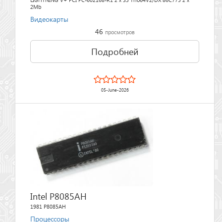
2Mb
Видеокарты
46
просмотров
Подробней
05-June-2026
Intel P8085AH
1981 P8085AH
Процессоры