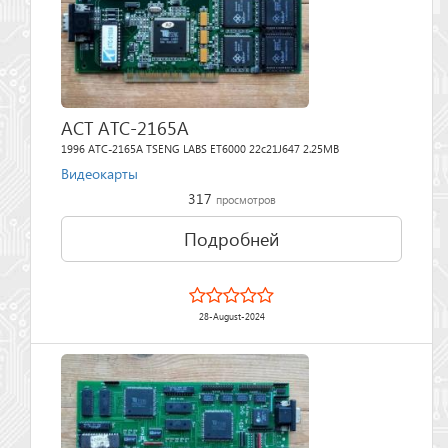
ACT ATC-2165A
1996 ATC-2165A TSENG LABS ET6000 22c21J647 2.25MB
Видеокарты
317
просмотров
Подробней
28-August-2024