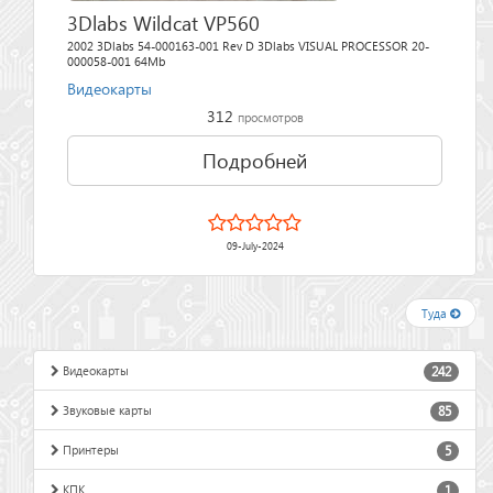
3Dlabs Wildcat VP560
2002 3Dlabs 54-000163-001 Rev D 3Dlabs VISUAL PROCESSOR 20-
000058-001 64Mb
Видеокарты
312
просмотров
Подробней
09-July-2024
Туда
Видеокарты
242
Звуковые карты
85
Принтеры
5
КПК
1