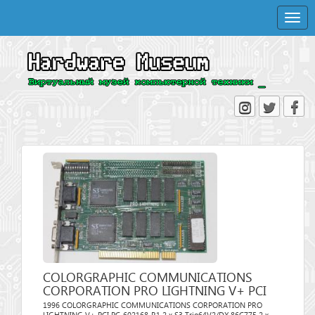
Toggle
naviga
COLORGRAPHIC COMMUNICATIONS
CORPORATION PRO LIGHTNING V+ PCI
1996 COLORGRAPHIC COMMUNICATIONS CORPORATION PRO
LIGHTNING V+ PCI PC-602168-R1 2 x S3 Trio64V2/DX 86C775 2 x