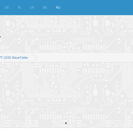
DE
PL
UK
BG
RU
a PT-2030 WaveTable