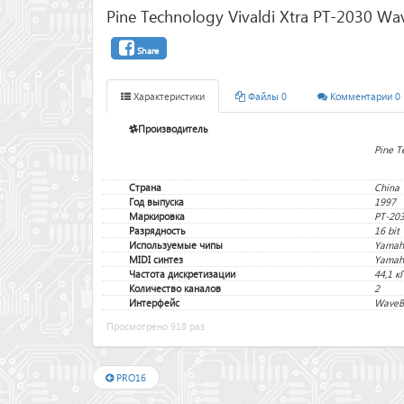
Pine Technology Vivaldi Xtra PT-2030 W
Share
Характеристики
Файлы 0
Комментарии 0
Производитель
Pine T
Страна
China
Год выпуска
1997
Маркировка
PT-20
Разрядность
16 bit
Используемые чипы
Yamah
MIDI синтез
Yamah
Частота дискретизации
44,1 к
Количество каналов
2
Интерфейс
WaveB
Просмотрено 918 раз
PRO16