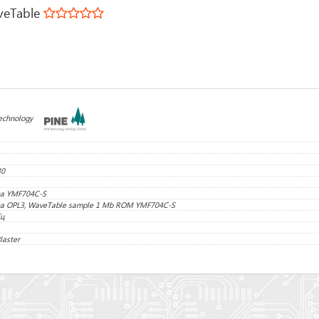
aveTable
echnology
30
a YMF704C-S
a OPL3, WaveTable sample 1 Mb ROM YMF704C-S
Гц
laster