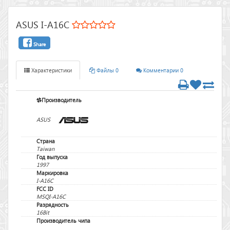
ASUS I-A16C
Share
Характеристики
Файлы 0
Комментарии 0
Производитель
ASUS
Страна
Taiwan
Год выпуска
1997
Маркировка
I-A16C
FCC ID
MSQI-A16C
Разрядность
16Bit
Производитель чипа