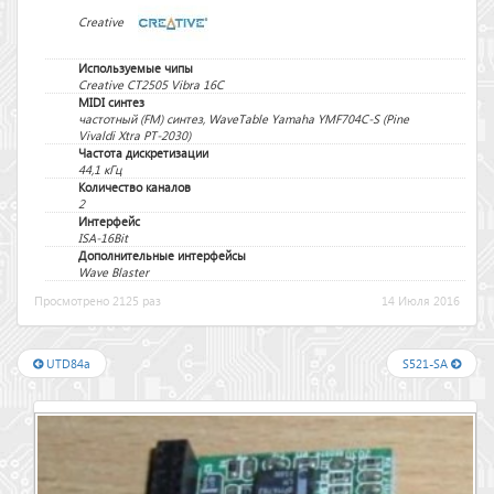
Creative
Используемые чипы
Creative CT2505 Vibra 16C
MIDI синтез
частотный (FM) синтез, WaveTable Yamaha YMF704C-S (Pine
Vivaldi Xtra PT-2030)
Частота дискретизации
44,1 кГц
Количество каналов
2
Интерфейс
ISA-16Bit
Дополнительные интерфейсы
Wave Blaster
Просмотрено 2125 раз
14 Июля 2016
UTD84a
S521-SA