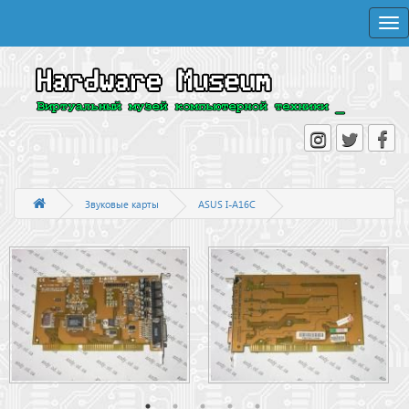
Togg
navi
Звуковые карты
ASUS I-A16C