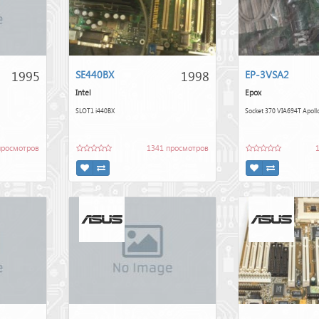
1995
1998
SE440BX
EP-3VSA2
Intel
Epox
SLOT1 i440BX
Socket 370 VIA694T Apoll
просмотров
1341 просмотров