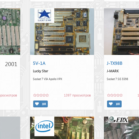
2001
5V-1A
J-TX98B
Lucky Star
J-MARK
Socket 7 VIA Apollo VPX
Socket 7 SiS 5598
просмотров
1397 просмотров