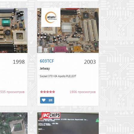
1998
2003
603TCF
Jetway
Socket 370 VIA Apollo PLE133T
1535 просмотров
1906 просмотров