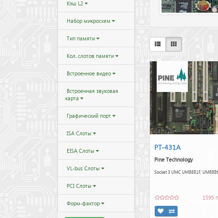
Кэш L2
Набор микросхем
Тип памяти
Кол. слотов памяти
Встроенное видео
Встроенная звуковая
карта
Графический порт
ISA Слоты
PT-431A
EISA Слоты
Pine Technology
VL-bus Слоты
Socket 3 UMC UM8881F, UM888
PCI Слоты
1595 
Форм-фактор