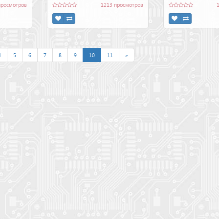
просмотров
1213 просмотров
4
5
6
7
8
9
10
11
»