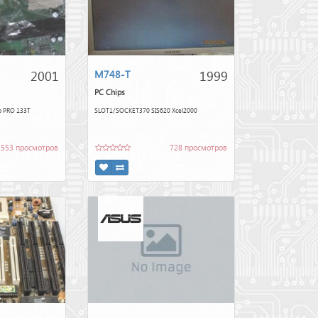
2001
1999
M748-T
PC Chips
o PRO 133T
SLOT1/SOCKET370 SIS620 Xcel2000
1553 просмотров
728 просмотров