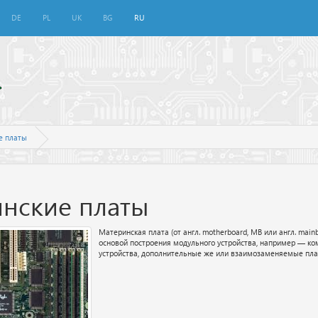
DE
PL
UK
BG
RU
е платы
нские платы
Материнская плата (от англ. motherboard, MB или англ. mai
основой построения модульного устройства, например — ко
устройства, дополнительные же или взаимозаменяемые пл