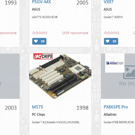
1993
2005
P5GV-MX
VX97
ASUS
ASUS
LGA775 i915GV/ICH6
Socket 7 i430VX
просмотров
1639 просмотров
2003
1998
M575
PX865PE Pro
PC Chips
Albatron
Socket 7 ALI Aladdin 4 M1531/M1543B1
Socket 478B i865PE/ICH5