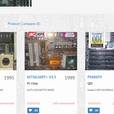
Product Compare (
0
)
1995
1999
M756LMRT+ V3.3
PX486P3
PC Chips
QDI
6AF
SLOT1/SOCKET370 SIS630
Socket 2 OPTi 82C495SLC
просмотров
1459 просмотров