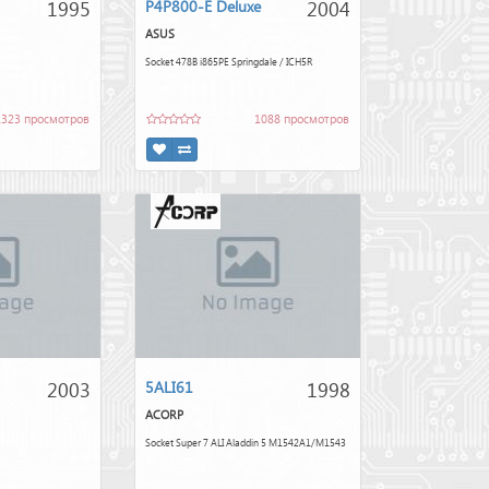
1995
2004
P4P800-E Deluxe
ASUS
Socket 478B i865PE Springdale / ICH5R
1323 просмотров
1088 просмотров
2003
1998
5ALI61
ACORP
Socket Super 7 ALI Aladdin 5 M1542A1/M1543