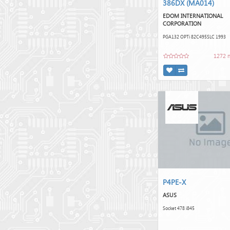
386DX (MA014)
EDOM INTERNATIONAL
CORPORATION
PGA132 OPTi 82C495SLC 1993
1272 
P4PE-X
ASUS
Socket 478 i845