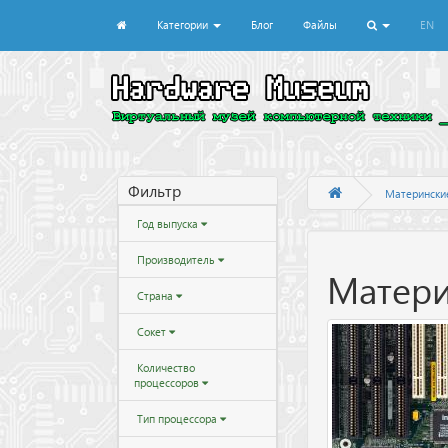
Категории
Блог
Файлы
EN
Фильтр
Матерински
Год выпуска
Производитель
Матери
Страна
Сокет
Количество
процессоров
Тип процессора