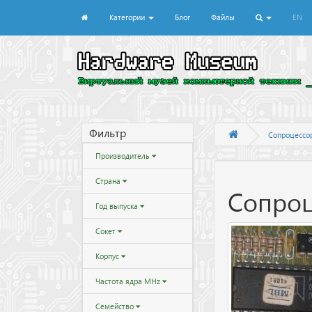
Категории
Блог
Файлы
EN
Фильтр
Сопроцессо
Производитель
Страна
Сопро
Год выпуска
Сокет
Корпус
Частота ядра MHz
Семейство