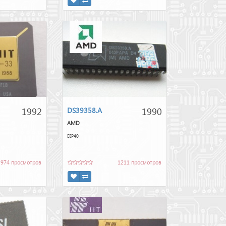
1992
1990
DS39358.A
AMD
DIP40
974 просмотров
1211 просмотров