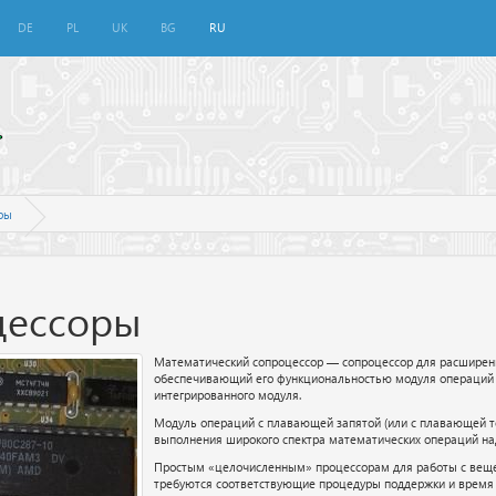
DE
PL
UK
BG
RU
ры
цессоры
Математический сопроцессор — сопроцессор для расширен
обеспечивающий его функциональностью модуля операций 
интегрированного модуля.
Модуль операций с плавающей запятой (или с плавающей точко
выполнения широкого спектра математических операций н
Простым «целочисленным» процессорам для работы с вещ
требуются соответствующие процедуры поддержки и время 