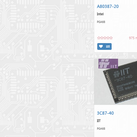
A80387-20
Intel
PGA68
975 
3C87-40
IIT
PGA68