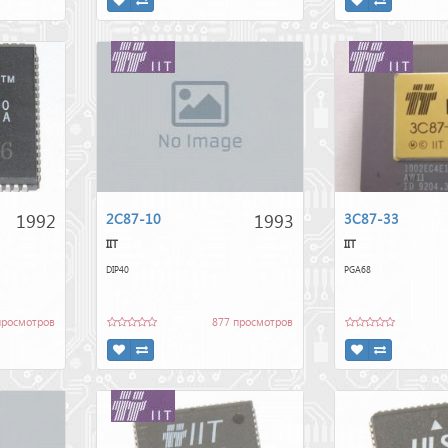
1992
1993
2C87-10
3C87-33
IIT
IIT
DIP40
PGA68
просмотров
877 просмотров