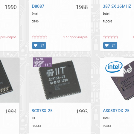
1990
1988
D8087
387 SX 16MHZ
Intel
Intel
DIP40
PLCC68
просмотров
977 просмотров
1994
1993
3C87SX-25
A80387DX-25
IIT
Intel
PLCC68
PGA68