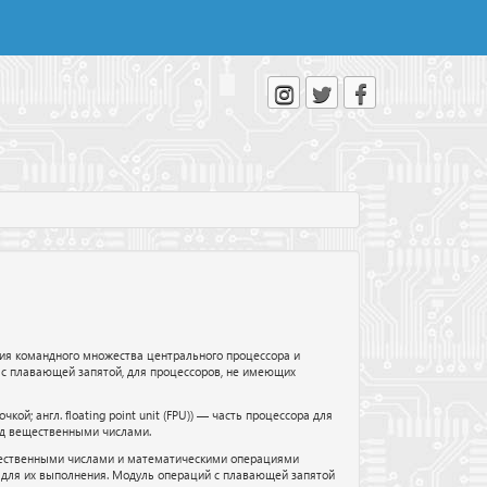
ия командного множества центрального процессора и
с плавающей запятой, для процессоров, не имеющих
й; англ. floating point unit (FPU)) — часть процессора для
ад вещественными числами.
ественными числами и математическими операциями
для их выполнения. Модуль операций с плавающей запятой