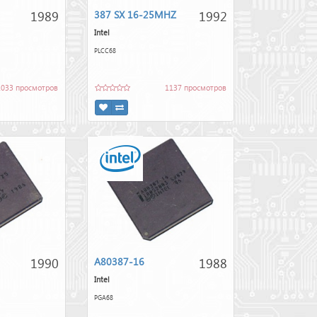
1989
1992
387 SX 16-25MHZ
Intel
PLCC68
1033 просмотров
1137 просмотров
1990
1988
A80387-16
Intel
PGA68