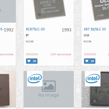
1992
1993
25-
XC87SLC-33
387 SX/SLC 33
IIT
ULSI
PLCC68
PLCC68
просмотров
1363 просмотров