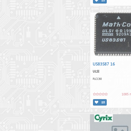
US83S87 16
ULSI
PLCC68
1085 