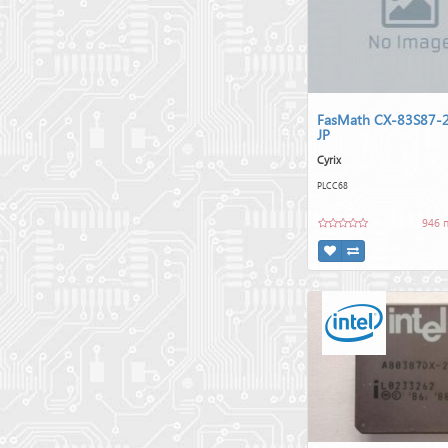
FasMath CX-83S87-
JP
Cyrix
PLCC68
946 