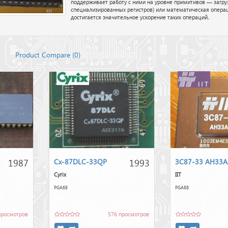
поддерживает работу с ними на уровне примитивов — загруз
специализированных регистров) или математическая операц
достигается значительное ускорение таких операций.
Product Compare (
0
)
1987
1993
Cx-87DLC-33QP
3C87-33 AH33A
Cyrix
IIT
PGA68
PGA68
просмотров
576 просмотров