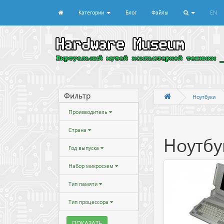
Категории
Блог
Файлы
EN
Фильтр
Ноутбуки
Производитель
Страна
Ноутбу
Год выпуска
Набор микросхем
Тип памяти
Тип процессора
ПОКАЗАТЬ