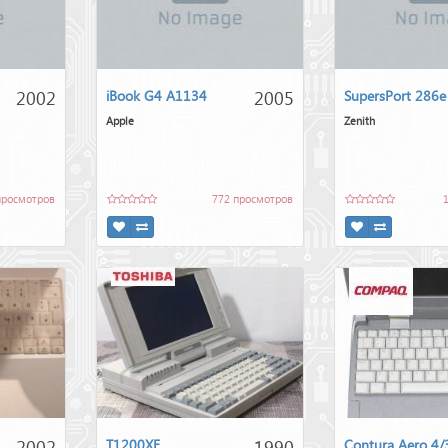
2002
2005
iBook G4 A1134
SupersPort 286e
Apple
Zenith
просмотров
772 просмотров
2002
1990
T1200XE
Contura Aero 4/