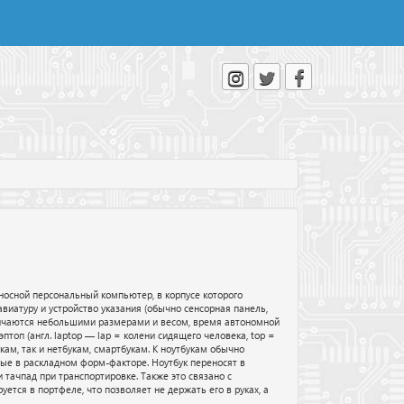
носной персональный компьютер, в корпусе которого
иатуру и устройство указания (обычно сенсорная панель,
тличаются небольшими размерами и весом, время автономной
эптоп (англ. laptop — lap = колени сидящего человека, top =
кам, так и нетбукам, смартбукам. К ноутбукам обычно
ные в раскладном форм-факторе. Ноутбук переносят в
и тачпад при транспортировке. Также это связано с
ется в портфеле, что позволяет не держать его в руках, а