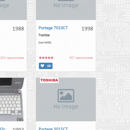
1988
1998
Portege 7010CT
Toshiba
Intel 440BX
1263 просмотров
937 просмотров
1993
33c
Portege 3015CT