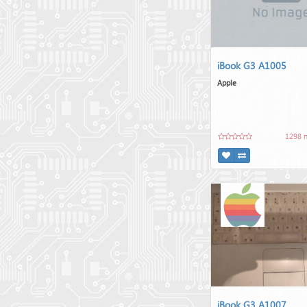
iBook G3 A1005
Apple
1298 
iBook G3 A1007