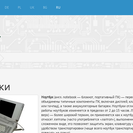
DE
PL
UK
BG
RU
ки
Ноутбук
(англ. notebook — блокнот, портативный ПК) — пере
объединены типичные компоненты ПК, включая дисплей, клав
или тачпад), а также аккумуляторные батареи. Ноутбуки о
работы ноутбуков изменяется в пределах от 2 до 15 часов. Л
верх) — более широкий термин, он применяется как к ноутбу
относят лэптопы (часто употребляется «лаптоп»), выполнен
сложенном виде, это позволяет защитить экран, клавиатуру 
удобством транспортировки (чаще всего ноутбук транспортиру
повесить на плечо).