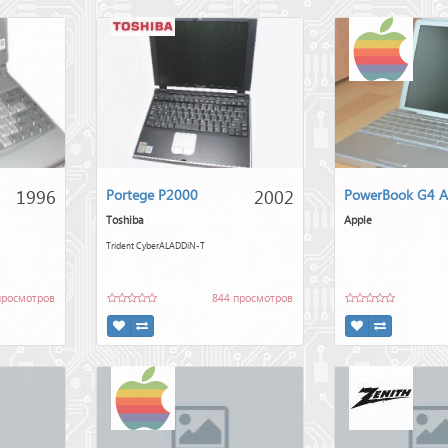
1996
2002
Portege P2000
PowerBook G4 
Toshiba
Apple
Trident CyberALADDiN-T
просмотров
844 просмотров