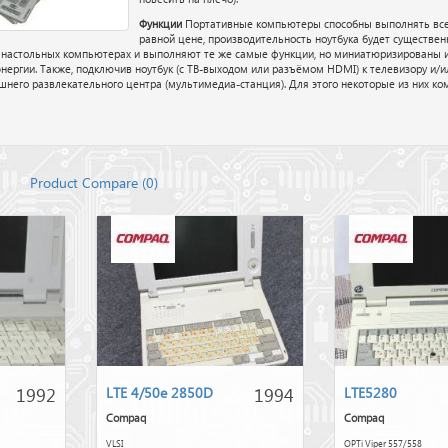
Функции
Портативные компьютеры способны выполнять все т
равной цене, производительность ноутбука будет существен
 настольных компьютерах и выполняют те же самые функции, но миниатюризированы 
нергии. Также, подключив ноутбук (с ТВ-выходом или разъёмом HDMI) к телевизору и/и
его развлекательного центра (мультимедиа-станция). Для этого некоторые из них комп
Product Compare (
0
)
1992
1994
LTE 4/50e 2850D
LTE5280
Compaq
Compaq
VLSI
OPTi Viper 557/558