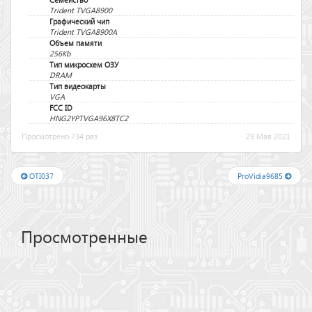
Trident TVGA8900
Графический чип
Trident TVGA8900A
Объем памяти
256Kb
Тип микросхем ОЗУ
DRAM
Тип видеокарты
VGA
FCC ID
HNG2YPTVGA96X8TC2
Просмотрено 734 раз
29 Мая 2021
OTI037
ProVidia9685
Просмотренные