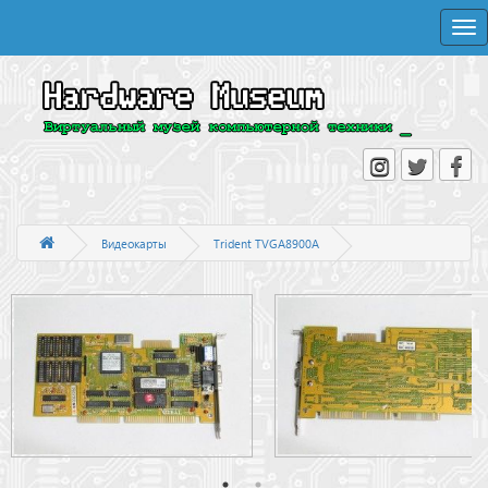
Togg
navi
Видеокарты
Trident TVGA8900A