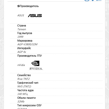
Производитель
ASUS
Страна
Taiwan
Год выпуска
1999
Маркировка
AGP-V3800/32M
Интерфейс
AGP 4x
Производитель ГПУ
nVidia
Семейство
Riva TNT2
Графический чип
NV5 (TNT2)
Частота ядра
140 МГц
Объем памяти
32Mb
Тип микросхем ОЗУ
SGRAM