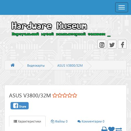
Toggle
naviga
Видеокарты
ASUS V3800/32M
ASUS V3800/32M
Share
Характеристики
Файлы 0
Комментарии 0