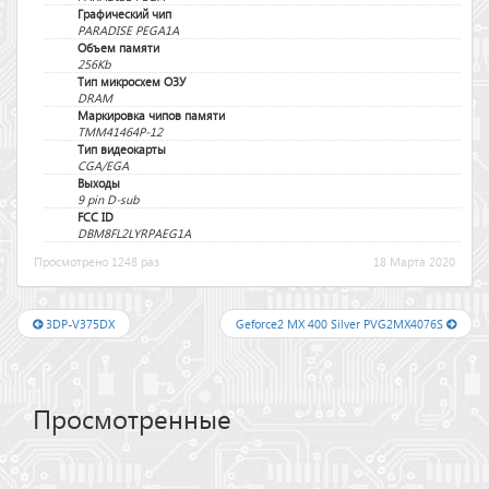
Графический чип
PARADISE PEGA1A
Объем памяти
256Kb
Тип микросхем ОЗУ
DRAM
Маркировка чипов памяти
TMM41464P-12
Тип видеокарты
CGA/EGA
Выходы
9 pin D-sub
FCC ID
DBM8FL2LYRPAEG1A
Просмотрено 1248 раз
18 Марта 2020
3DP-V375DX
Geforce2 MX 400 Silver PVG2MX4076S
Просмотренные