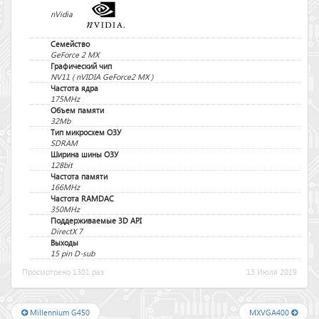
nVidia
Семейство
GeForce 2 MX
Графический чип
NV11 ( nVIDIA GeForce2 MX )
Частота ядра
175MHz
Объем памяти
32Mb
Тип микросхем ОЗУ
SDRAM
Ширина шины ОЗУ
128bit
Частота памяти
166MHz
Частота RAMDAC
350MHz
Поддерживаемые 3D API
DirectX 7
Выходы
15 pin D-sub
Просмотрено 1301 раз
13 Июля 2019
Millennium G450
MXVGA400