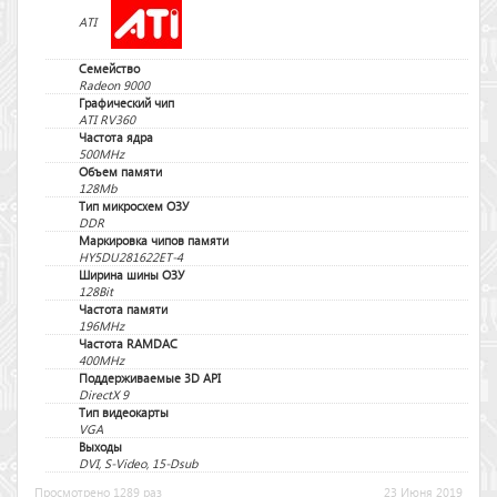
ATI
Семейство
Radeon 9000
Графический чип
ATI RV360
Частота ядра
500MHz
Объем памяти
128Mb
Тип микросхем ОЗУ
DDR
Маркировка чипов памяти
HY5DU281622ET-4
Ширина шины ОЗУ
128Bit
Частота памяти
196MHz
Частота RAMDAC
400MHz
Поддерживаемые 3D API
DirectX 9
Тип видеокарты
VGA
Выходы
DVI, S-Video, 15-Dsub
Просмотрено 1289 раз
23 Июня 2019