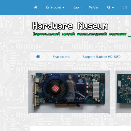
Категории
Блог
Файлы
EN
Видеокарты
Sapphire Radeon HD 3850