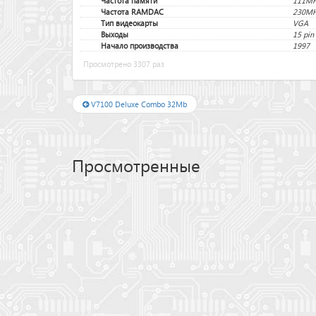
Частота памяти
111M
Частота RAMDAC
230M
Тип видеокарты
VGA
Выходы
15 pin
Начало производства
1997
Просмотрено 3307 раз
V7100 Deluxe Combo 32Mb
Просмотренные