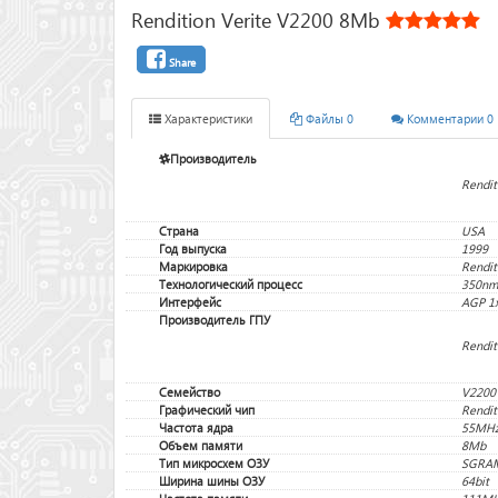
Rendition Verite V2200 8Mb
Share
Характеристики
Файлы 0
Комментарии 0
Производитель
Rendit
Страна
USA
Год выпуска
1999
Маркировка
Rendi
Технологический процесс
350nm
Интерфейс
AGP 1
Производитель ГПУ
Rendit
Семейство
V2200
Графический чип
Rendit
Частота ядра
55MH
Объем памяти
8Mb
Тип микросхем ОЗУ
SGRA
Ширина шины ОЗУ
64bit