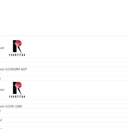
ion
tion V2200/8M AGP
x
ion
ion V2200 32Bit
z
M