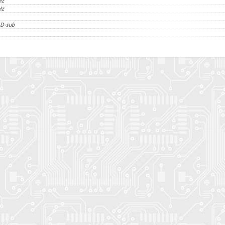
Hz
Hz
 D-sub