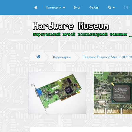
Категории
Блог
Файлы
EN
Видеокарты
Diamond Diamond Stealth III S52