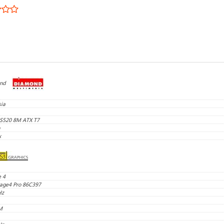
nd
ia
I S520 8M ATX T7
x
 4
age4 Pro 86C397
Hz
M