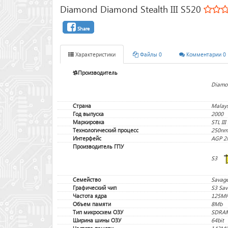
Diamond Diamond Stealth III S520
Share
Характеристики
Файлы 0
Комментарии 0
Производитель
Diamo
Страна
Malays
Год выпуска
2000
Маркировка
STL II
Технологический процесс
250nm
Интерфейс
AGP 2
Производитель ГПУ
S3
Семейство
Savage
Графический чип
S3 Sav
Частота ядра
125M
Объем памяти
8Mb
Тип микросхем ОЗУ
SDRA
Ширина шины ОЗУ
64bit