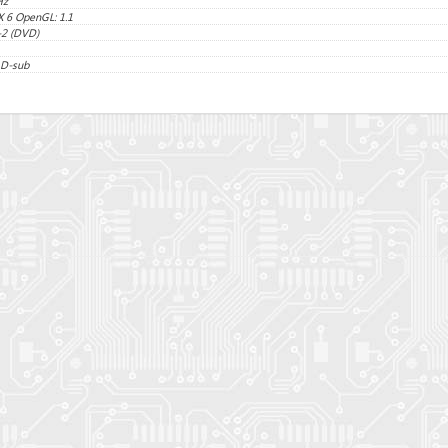
Hz
X 6 OpenGL: 1.1
2 (DVD)
 D-sub