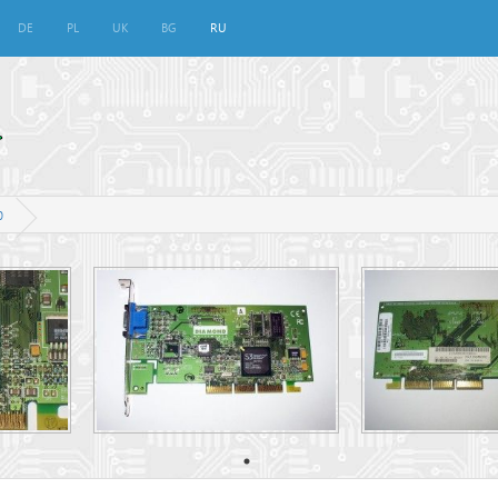
DE
PL
UK
BG
RU
0