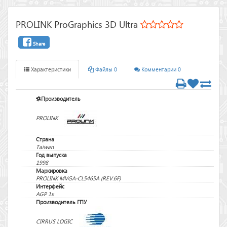
PROLINK ProGraphics 3D Ultra
Share
Характеристики
Файлы 0
Комментарии 0
Производитель
PROLINK
Страна
Taiwan
Год выпуска
1998
Маркировка
PROLINK MVGA-CL5465A (REV.6F)
Интерфейс
AGP 1x
Производитель ГПУ
CIRRUS LOGIC