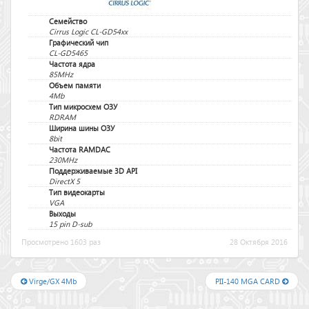
Семейство
Cirrus Logic CL-GD54xx
Графический чип
CL-GD5465
Частота ядра
85MHz
Объем памяти
4Mb
Тип микросхем ОЗУ
RDRAM
Ширина шины ОЗУ
8bit
Частота RAMDAC
230MHz
Поддерживаемые 3D API
DirectX 5
Тип видеокарты
VGA
Выходы
15 pin D-sub
Просмотрено 1603 раз
28 Октября 2016
Virge/GX 4Mb
PII-140 MGA CARD