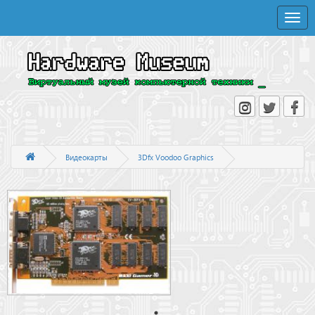
Toggle
naviga
Видеокарты
3Dfx Voodoo Graphics