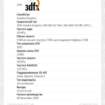
3Dfx
Семейство
Voodoo Graphics
Графический чип
3Dfx Voodoo Graphics 500-004-02 TMU, 500-0003-03 FBI ( SST1 )
Частота ядра
50 МГц
Объем памяти
4 МБ из них для текстур: 2 МБ и для кадрового буфера: 2 МБ
Тип микросхем ОЗУ
EDO
Ширина шины ОЗУ
128bit
Частота памяти
50 МГц
Частота RAMDAC
135 МГц
Поддерживаемые 3D API
Glide, OpenGL, DirectX 3
Тип видеокарты
3D accelerator
Выходы
15 pin D-sub
Начало производства
06 November 1995
Просмотрено 2377 раз
12 Августа 2016