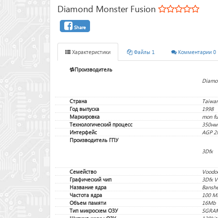
Diamond Monster Fusion
Share
Характеристики
Файлы 1
Комментарии 0
Производитель
Diamo
Страна
Taiwa
Год выпуска
1998
Маркировка
mon fu
Технологический процесс
350нм
Интерфейс
AGP 2
Производитель ГПУ
3Dfx
Семейство
Voodo
Графический чип
3Dfx 
Название ядра
Bansh
Частота ядра
100 М
Объем памяти
16Mb
Тип микросхем ОЗУ
SGRA