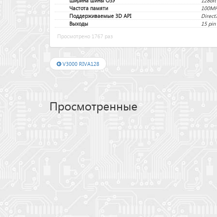
Ширина шины ОЗУ
128bit
Частота памяти
100M
Поддерживаемые 3D API
Direct
Выходы
15 pin
Просмотрено 1767 раз
V3000 RIVA128
Просмотренные