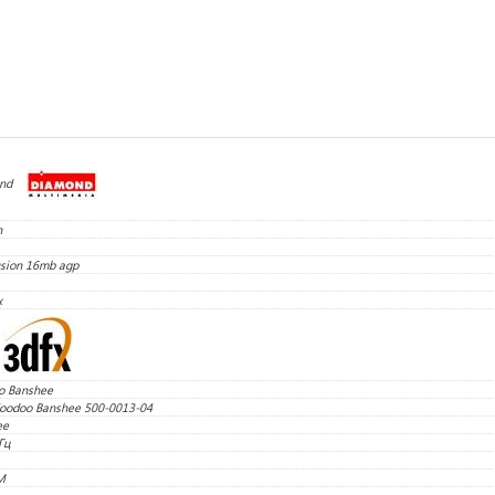
nd
n
sion 16mb agp
x
o Banshee
Voodoo Banshee 500-0013-04
ee
Гц
M