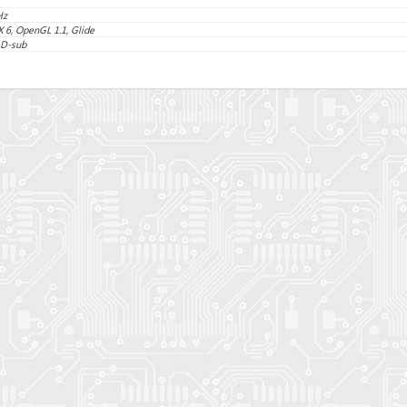
Hz
X 6, OpenGL 1.1, Glide
 D-sub