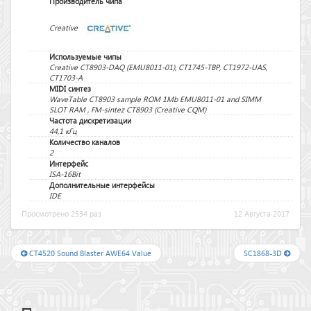
Производитель чипа
Creative
Используемые чипы
Creative CT8903-DAQ (EMU8011-01), CT1745-TBP, CT1972-UAS,
CT1703-A
MIDI синтез
WaveTable CT8903 sample ROM 1Mb EMU8011-01 and SIMM
SLOT RAM , FM-sintez CT8903 (Creative CQM)
Частота дискретизации
44,1 кГц
Количество каналов
2
Интерфейс
ISA-16Bit
Дополнительные интерфейсы
IDE
Просмотрено 2534 раз
12 Августа 2017
CT4520 Sound Blaster AWE64 Value
SC1868-3D