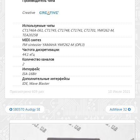
Производитель чипа
Creative
Используемые чипы
CT1746A-061, CT1745, CT1748, CT1741, CT1701, YMF262-M,
TEA2025B
MIDI синтез
FM-sintezier YAMAHA YMF262-M (OPL3)
Частота дискретизации
44,1 кГц
Количество каналов
2
Интерфейс
ISA-16Bit
Дополнительные интерфейсы
IDE, Wave Blaster
Просмотрено 609 раз
10 Июля 2021
SB0570 Audigy SE
AdWave 32