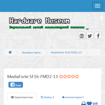
Toggle
naviga
Звуковые карты
MediaForte SF16-FMD2-13
MediaForte SF16-FMD2-13
Share
Характеристики
Файлы 0
Комментарии 0