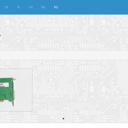
DE
PL
UK
BG
RU