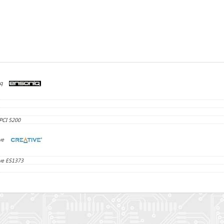
q
PCI 5200
ve
ve ES1373