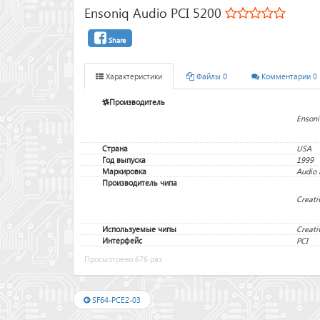
Ensoniq Audio PCI 5200
Share
Характеристики
Файлы 0
Комментарии 0
Производитель
Ensoni
Страна
USA
Год выпуска
1999
Маркировка
Audio 
Производитель чипа
Creati
Используемые чипы
Creati
Интерфейс
PCI
Просмотрено 676 раз
SF64-PCE2-03