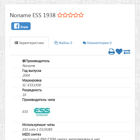
Noname ESS 1938
Share
Характеристики
Файлы 0
Комментарии 0
Производитель
Noname
Год выпуска
2004
Маркировка
SC-ESS1938
Разрядность
16
Производитель чипа
ESS
Используемые чипы
ESS solo-1 ES1938S
MIDI синтез
частотный (FM) ESFM синтез, интегрирован в чип