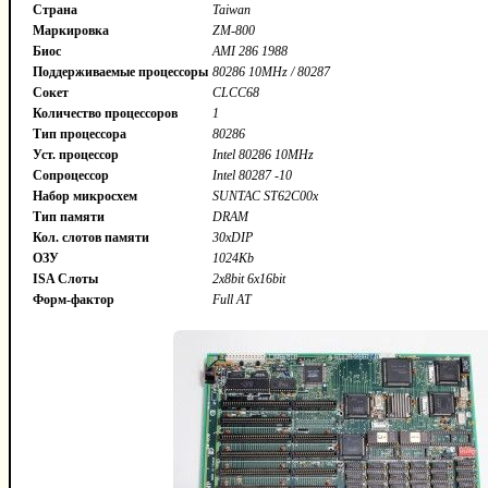
Страна
Taiwan
Маркировка
ZM-800
Биос
AMI 286 1988
Поддерживаемые процессоры
80286 10MHz / 80287
Сокет
CLCC68
Количество процессоров
1
Тип процессора
80286
Уст. процессор
Intel 80286 10MHz
Сопроцессор
Intel 80287 -10
Набор микросхем
SUNTAC ST62C00x
Тип памяти
DRAM
Кол. слотов памяти
30xDIP
ОЗУ
1024Kb
ISA Слоты
2x8bit 6x16bit
Форм-фактор
Full AT