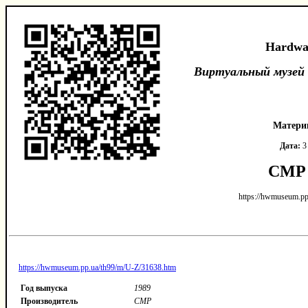
Hardwa
Виртуальный музей
Матери
Дата:
3 
CMP 
https://hwmuseum.pp
https://hwmuseum.pp.ua/th99/m/U-Z/31638.htm
Год выпуска
1989
Производитель
CMP