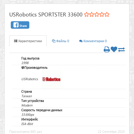
USRobotics SPORTSTER 33600
Share
Характеристики
Файлы 0
Комментарии 0
Год выпуска
1998
Производитель
USRobotics
Страна
Taiwan
Тип устройства
Modem
Скорость передачи данных
33.6Kbps
Интерфейс
ISA-8bit
Просмотрено 885 раз
22 Сентября 2020