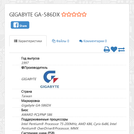
GIGABYTE GA-586DX
Share
Характеристики
Файлы 0
Комментарии 0
Год выпуска
1997
Производитель
GIGABYTE
Страна
Taiwan
Маркировка
Gigabyte GA-586DX
Биос
AWARD PCI/PNP 586
Поддерживаемые процессоры
Intel Pentium® Processor 75-200MHz, AMD K86, Cyrix 6x86, Intel
Pentium® OverDrive®Processor, MMX
Системная шина (FSB)