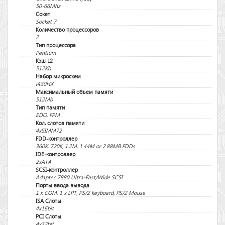
50-66Mhz
Сокет
Socket 7
Количество процессоров
2
Тип процессора
Pentium
Кэш L2
512Kb
Набор микросхем
i430HX
Максимальный объем памяти
512Mb
Тип памяти
EDO, FPM
Кол. слотов памяти
4xSIMM72
FDD-контроллер
360K, 720K, 1.2M, 1.44M or 2.88MB FDDs
IDE-контроллер
2xATA
SCSI-контроллер
Adaptec 7880 Ultra-Fast/Wide SCSI
Порты ввода вывода
1 x COM, 1 x LPT, PS/2 keyboard, PS/2 Mouse
ISA Слоты
4x16bit
PCI Слоты
4x32bit