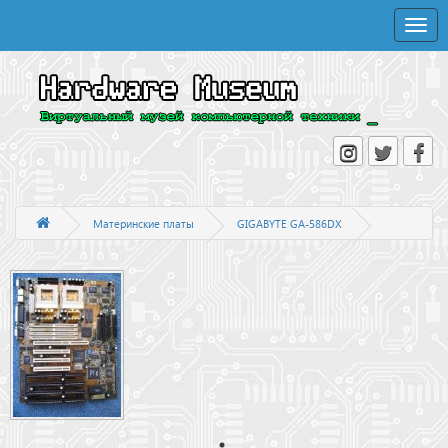
Toggle
naviga
Материнские платы
GIGABYTE GA-586DX