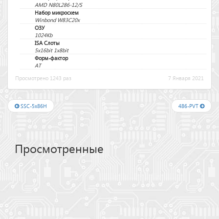
AMD N80L286-12/S
Набор микросхем
Winbond W83C20x
ОЗУ
1024Kb
ISA Слоты
5x16bit 1x8bit
Форм-фактор
AT
Просмотрено 1243 раз
7 Января 2021
SSC-5x86H
486-PVT
Просмотренные