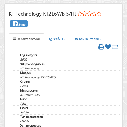
KT Technology KT216WB 5/HI
Share
Характеристики
Файлы 0
Комментарии 0
Год выпуска
1992
Производитель
KT Technology
Модель
KT Technology KT216WB5
Страна
China
Маркировка
KT216WB 5/HI
Биос
AMI
Сокет
Solder
Тип процессора
80286
Уст. процессор