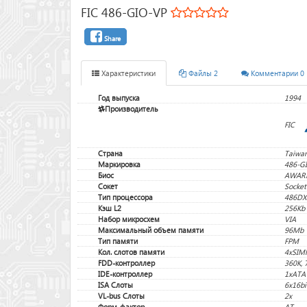
FIC 486-GIO-VP
Share
Характеристики
Файлы 2
Комментарии 0
Год выпуска
1994
Производитель
FIC
Страна
Taiwa
Маркировка
486-G
Биос
AWARD
Сокет
Socket
Тип процессора
486DX
Кэш L2
256Kb
Набор микросхем
VIA
Максимальный объем памяти
96Mb
Тип памяти
FPM
Кол. слотов памяти
4xSIM
FDD-контроллер
360K, 
IDE-контроллер
1xATA
ISA Слоты
6x16bi
VL-bus Слоты
2x
Форм-фактор
AT