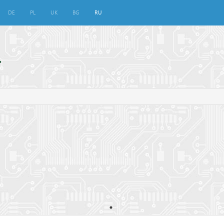
DE
PL
UK
BG
RU