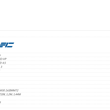
n
IO-VP
 4.5
 3
M30 2xSIMM72
720K, 1.2M, 1.44M
t