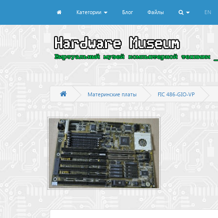
Категории
Блог
Файлы
EN
Материнские платы
FIC 486-GIO-VP