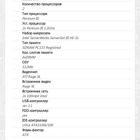
Количество процессоров
2
Тип процессора
Pentium III
Уст. процессор
2x Pentium III 1.2GHz
Набор микросхем
Intel ServerWorks ServerSet III HE-SL
Тип памяти
SDRAM PC133 Registred
Кол. слотов памяти
6xDIMM
ОЗУ
512Mb
Видеочип
ATI Rage XL
Встроенное видео
Rage XL
Встроенная сеть
2x 100mbit Intel
USB-контроллер
ver 1.1
FDD-контроллер
yes
IDE-контроллер
Ultra ATA33/66/100
Форм-фактор
ATX