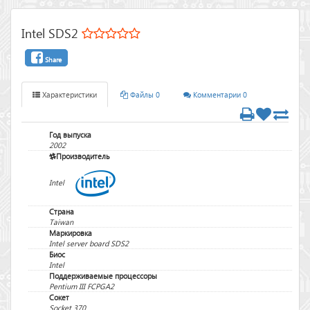
Intel SDS2
Share
Характеристики
Файлы 0
Комментарии 0
Год выпуска
2002
Производитель
Intel
Страна
Taiwan
Маркировка
Intel server board SDS2
Биос
Intel
Поддерживаемые процессоры
Pentium III FCPGA2
Сокет
Socket 370