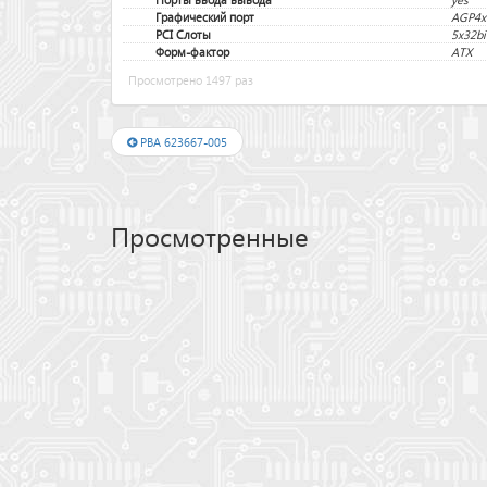
Графический порт
AGP4x
PCI Слоты
5x32bi
Форм-фактор
ATX
Просмотрено 1497 раз
PBA 623667-005
Просмотренные