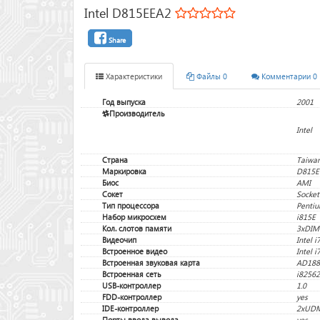
Intel D815EEA2
Share
Характеристики
Файлы 0
Комментарии 0
Год выпуска
2001
Производитель
Intel
Страна
Taiwa
Маркировка
D815E
Биос
AMI
Сокет
Socket
Тип процессора
Pentiu
Набор микросхем
i815E
Кол. слотов памяти
3xDI
Видеочип
Intel i
Встроенное видео
Intel i
Встроенная звуковая карта
AD188
Встроенная сеть
i8256
USB-контроллер
1.0
FDD-контроллер
yes
IDE-контроллер
2xUD
Порты ввода вывода
yes