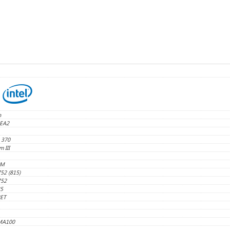
n
EA2
 370
m III
MM
752 (815)
752
5
2ET
MA100