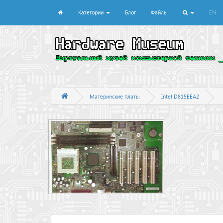
Категории
Блог
Файлы
EN
Материнские платы
Intel D815EEA2