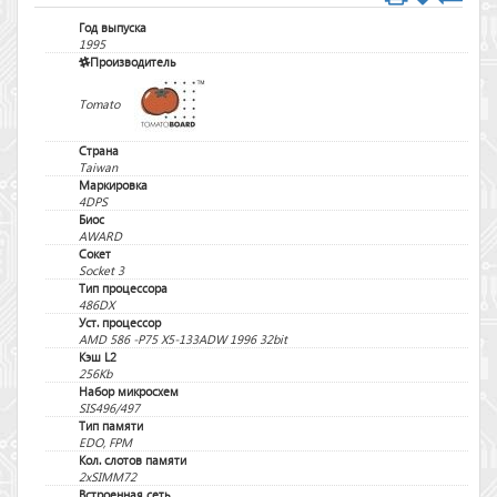
Год выпуска
1995
Производитель
Tomato
Страна
Taiwan
Маркировка
4DPS
Биос
AWARD
Сокет
Socket 3
Тип процессора
486DX
Уст. процессор
AMD 586 -P75 X5-133ADW 1996 32bit
Кэш L2
256Kb
Набор микросхем
SIS496/497
Тип памяти
EDO, FPM
Кол. слотов памяти
2xSIMM72
Встроенная сеть