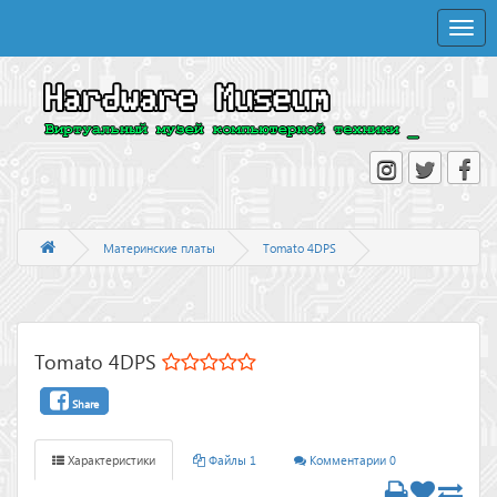
Toggle
naviga
Материнские платы
Tomato 4DPS
Tomato 4DPS
Share
Характеристики
Файлы 1
Комментарии 0