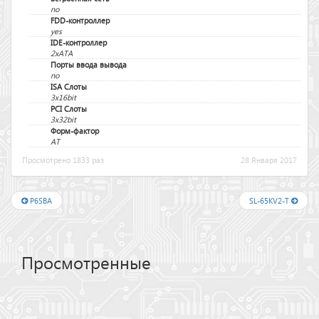
no
FDD-контроллер
yes
IDE-контроллер
2xATA
Порты ввода вывода
no
ISA Слоты
3x16bit
PCI Слоты
3x32bit
Форм-фактор
AT
Просмотрено 1833 раз
28 Января 2017
P6SBA
SL-65KV2-T
Просмотренные