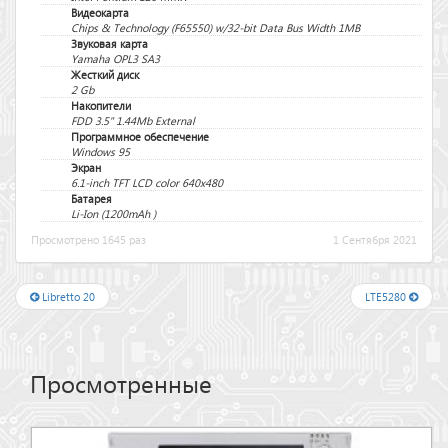
Видеокарта
Chips & Technology (F65550) w/32-bit Data Bus Width 1MB
Звуковая карта
Yamaha OPL3 SA3
Жесткий диск
2 Gb
Накопители
FDD 3.5" 1.44Mb External
Программное обеспечение
Windows 95
Экран
6.1-inch TFT LCD color 640x480
Батарея
Li-Ion (1200mAh )
Просмотрено 1645 раз
1 Сентября 2021
Libretto 20
LTE5280
Просмотренные