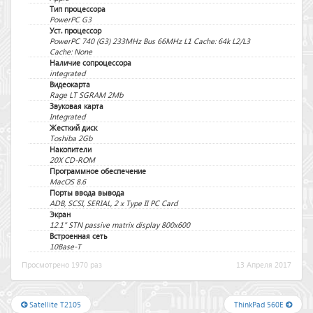
Тип процессора
PowerPC G3
Уст. процессор
PowerPC 740 (G3) 233MHz Bus 66MHz L1 Cache: 64k L2/L3
Cache: None
Наличие сопроцессора
integrated
Видеокарта
Rage LT SGRAM 2Mb
Звуковая карта
Integrated
Жесткий диск
Toshiba 2Gb
Накопители
20X CD-ROM
Программное обеспечение
MacOS 8.6
Порты ввода вывода
ADB, SCSI, SERIAL, 2 x Type II PC Card
Экран
12.1" STN passive matrix display 800x600
Встроенная сеть
10Base-T
Просмотрено 1970 раз
13 Апреля 2017
Satellite T2105
ThinkPad 560E