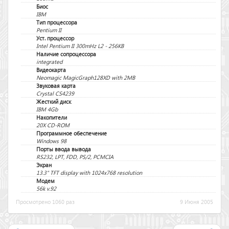
Биос
IBM
Тип процессора
Pentium II
Уст. процессор
Intel Pentium II 300mHz L2 - 256KB
Наличие сопроцессора
integrated
Видеокарта
Neomagic MagicGraph128XD with 2MB
Звуковая карта
Crystal CS4239
Жесткий диск
IBM 4Gb
Накопители
20X CD-ROM
Программное обеспечение
Windows 98
Порты ввода вывода
RS232, LPT, FDD, PS/2, PCMCIA
Экран
13.3" TFT display with 1024x768 resolution
Модем
56k v.92
Просмотрено 1060 раз
9 Июня 2005