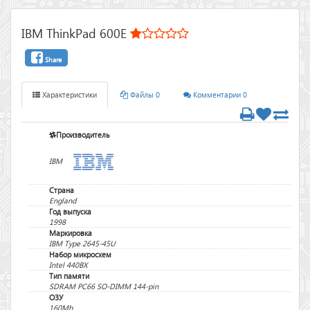
IBM ThinkPad 600E
Share
Характеристики
Файлы 0
Комментарии 0
Производитель
IBM
Страна
England
Год выпуска
1998
Маркировка
IBM Type 2645-45U
Набор микросхем
Intel 440BX
Тип памяти
SDRAM PC66 SO-DIMM 144-pin
ОЗУ
160Mb