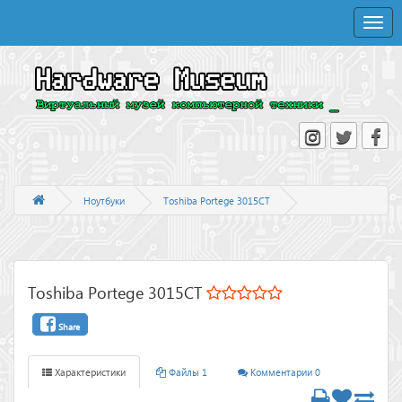
Toggle
naviga
Ноутбуки
Toshiba Portege 3015CT
Toshiba Portege 3015CT
Share
Характеристики
Файлы 1
Комментарии 0