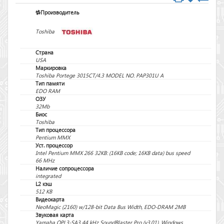
Производитель
Toshiba
Страна
USA
Маркировка
Toshiba Portege 3015CT/4.3 MODEL NO. PAP301U A
Тип памяти
EDO RAM
ОЗУ
32Mb
Биос
Toshiba
Тип процессора
Pentium MMX
Уст. процессор
Intel Pentium MMX 266 32KB: (16KB code; 16KB data) bus speed
66 MHz
Наличие сопроцессора
integrated
L2 кэш
512 KB
Видеокарта
NeoMagic (2160) w/128-bit Data Bus Width, EDO-DRAM 2MB
Звуковая карта
Yamaha OPL3-SA3 44 kHz SoundBlaster Pro (v3.01), Windows