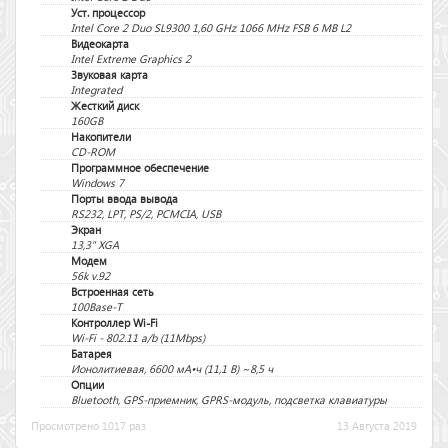
Уст. процессор
Intel Core 2 Duo SL9300 1,60 GHz 1066 MHz FSB 6 MB L2
Видеокарта
Intel Extreme Graphics 2
Звуковая карта
Integrated
Жесткий диск
160GB
Накопители
CD-ROM
Программное обеспечение
Windows 7
Порты ввода вывода
RS232, LPT, PS/2, PCMCIA, USB
Экран
13,3" XGA
Модем
56k v.92
Встроенная сеть
100Base-T
Контроллер Wi-Fi
Wi-Fi - 802.11 a/b (11Mbps)
Батарея
Ионолитиевая, 6600 мА•ч (11,1 В) ~8,5 ч
Опции
Bluetooth, GPS-приемник, GPRS-модуль, подсветка клавиатуры
Просмотрено 1017 раз
13 Августа 2019