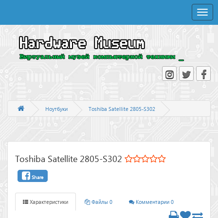
Toggle
naviga
Ноутбуки
Toshiba Satellite 2805-S302
Toshiba Satellite 2805-S302
Share
Характеристики
Файлы 0
Комментарии 0