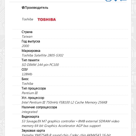
Производитель
Toshiba
Страна
Taiwan
Год выпуска
2000
Маркировка
Toshiba Satellite 2805-S302
Тип памяти
SO DIMM 144-pin PC100
ОЗУ
128Mb
Биос
Toshiba
Тип процессора
Pentium III
Уст. процессор
Intel Pentium III 750mHz FSB100 L2 Cache Memory 256KB
Наличие сопроцессора
integrated
Видеокарта
S3 Savage/IX M7 graphics controller • 8MB external SDRAM video
memory 64-bit Graphics Accelerator AGP bus support
Звуковая карта
Yamaha YMF754B-R sound chip, Codec chip AKM4543 16-bit