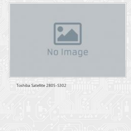
Toshiba Satellite 2805-S302