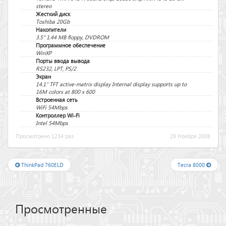
stereo
Жесткий диск
Toshiba 20Gb
Накопители
3.5" 1.44 MB floppy, DVDROM
Программное обеспечение
WinXP
Порты ввода вывода
RS232, LPT, PS/2
Экран
14.1” TFT active-matrix display Internal display supports up to
16M colors at 800 x 600
Встроенная сеть
WiFi 54Mbps
Контроллер Wi-Fi
Intel 54Mbps
Просмотрено 1234 раз
29 Ноября 2008
ThinkPad 760ELD
Tecra 8000
Просмотренные