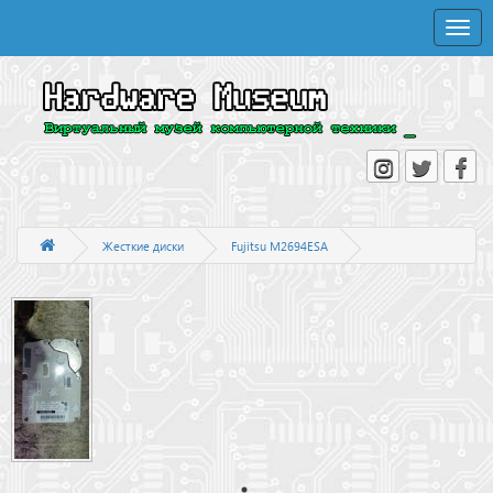
Toggle
naviga
Жесткие диски
Fujitsu M2694ESA