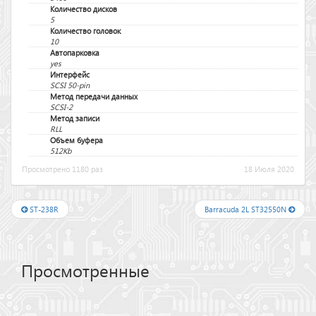
Количество дисков
5
Количество головок
10
Автопарковка
yes
Интерфейс
SCSI 50-pin
Метод передачи данных
SCSI-2
Метод записи
RLL
Объем буфера
512Kb
Просмотрено 1180 раз
18 Июля 2020
ST-238R
Barracuda 2L ST32550N
Просмотренные