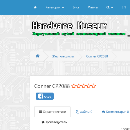
Категории
Блог
Файлы
EN
Жесткие диски
Conner CP2088
Conner CP2088
Share
Характеристики
Файлы 0
Комментарии 0
Производитель
Conne