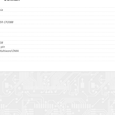
ia
R CP2088
38
-pin
 Multiword DMA