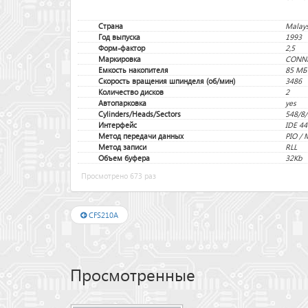
Страна
Malays
Год выпуска
1993
Форм-фактор
2,5
Маркировка
CONNE
Емкость накопителя
85 МБ
Скорость вращения шпинделя (об/мин)
3486
Количество дисков
2
Автопарковка
yes
Cylinders/Heads/Sectors
548/8/
Интерфейс
IDE 44
Метод передачи данных
PIO /
Метод записи
RLL
Объем буфера
32Kb
Просмотрено 673 раз
CFS210A
Просмотренные