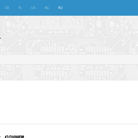
DE
PL
UK
BG
RU
r