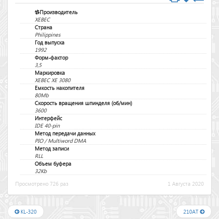
Производитель
XEBEC
Страна
Philippines
Год выпуска
1992
Форм-фактор
3,5
Маркировка
XEBEC XE 3080
Емкость накопителя
80Mb
Скорость вращения шпинделя (об/мин)
3600
Интерфейс
IDE 40-pin
Метод передачи данных
PIO / Multiword DMA
Метод записи
RLL
Объем буфера
32Kb
Просмотрено 726 раз
1 Августа 2020
KL-320
210AT