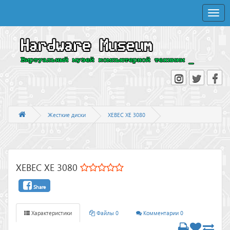
Toggle
naviga
Жесткие диски
XEBEC XE 3080
XEBEC XE 3080
Share
Характеристики
Файлы 0
Комментарии 0