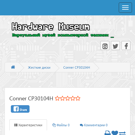
Toggle
naviga
Жесткие диски
Conner CP30104H
Conner CP30104H
Share
Характеристики
Файлы 0
Комментарии 0