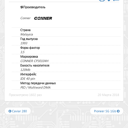
Производитель
Conner
Страна
Malaysia
Год выпуска
1993
Форм-фактор
3,5
Маркировка
CONNER CP30104H
Емкость накопителя
120Mb
Интерфейс
IDE 40-pin
Метод передачи данных
PIO / Multiword DMA
Просмотрено 1602 раз
20 Марта 2018
Caviar 280
Pioneer SG 1Gb