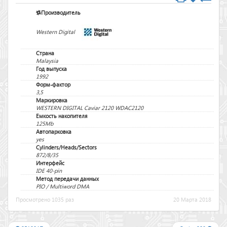
Производитель
Western Digital
Страна
Malaysia
Год выпуска
1992
Форм-фактор
3,5
Маркировка
WESTERN DIGITAL Caviar 2120 WDAC2120
Емкость накопителя
125Mb
Автопарковка
yes
Cylinders/Heads/Sectors
872/8/35
Интерфейс
IDE 40-pin
Метод передачи данных
PIO / Multiword DMA
Просмотрено 1035 раз
20 Марта 2018