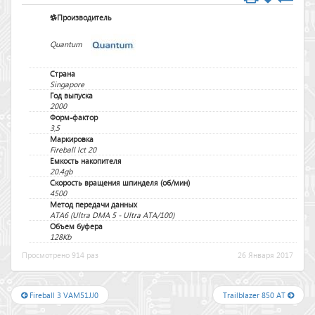
Производитель
Quantum
Страна
Singapore
Год выпуска
2000
Форм-фактор
3,5
Маркировка
Fireball lct 20
Емкость накопителя
20.4gb
Скорость вращения шпинделя (об/мин)
4500
Метод передачи данных
ATA6 (Ultra DMA 5 - Ultra ATA/100)
Объем буфера
128Kb
Просмотрено 914 раз
26 Января 2017
Fireball 3 VAM51JJ0
Trailblazer 850 AT