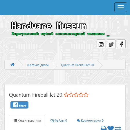
Toggle
naviga
Жесткие диски
Quantum Fireball lct 20
Quantum Fireball lct 20
Share
Характеристики
Файлы 0
Комментарии 0