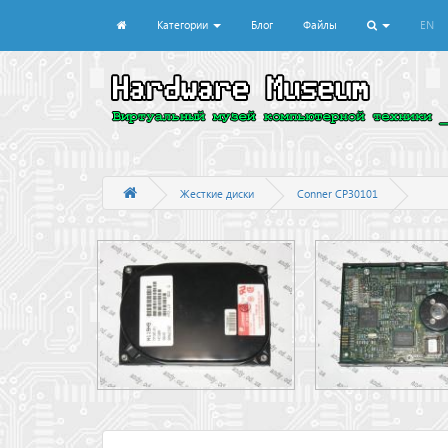
Категории
Блог
Файлы
EN
Жесткие диски
Conner CP30101