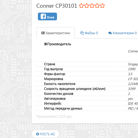
Conner CP30101
Share
Характеристики
Файлы 0
Комментарии 0
Производитель
Conne
Страна
Singap
Год выпуска
1990
Форм-фактор
3,5
Маркировка
CP 30
Емкость накопителя
121M
Скорость вращения шпинделя (об/мин)
3399
Количество дисков
2
Автопарковка
yes
Интерфейс
IDE 40
Метод передачи данных
PIO /
Просмотрено 1223 раз
H3171-A2