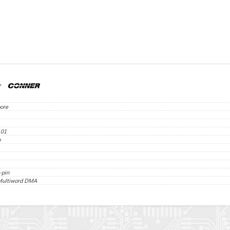
r
ore
101
b
-pin
 Multiword DMA