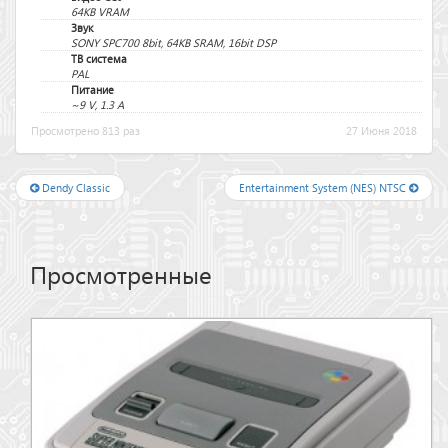
64KB VRAM
Звук
SONY SPC700 8bit, 64KB SRAM, 16bit DSP
ТВ система
PAL
Питание
~9 V, 1.3 A
Просмотрено 813 раз
27 Июня 2018
Dendy Classic
Entertainment System (NES) NTSC
Просмотренные