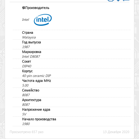
Производитель
Intel
Страна
Malaysia
Год выпуска
1987
Маркировка
Intel D8087
Сокет
DIP40
Корпус
40-pin ceramic DIP
Частота ядра MHz
5.00
Семейство
8087
Архитектура
8087
Напряжение ядра
5V
Начало производства
1980
Просмотрено 657 раз
13 Декабря 2020