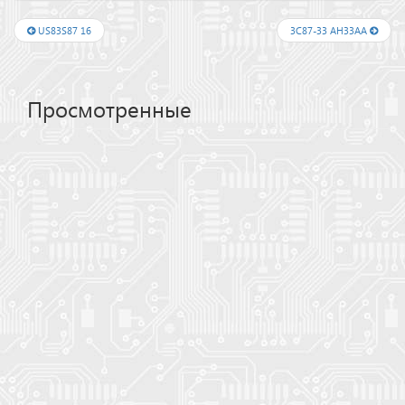
US83S87 16
3C87-33 AH33AA
Просмотренные