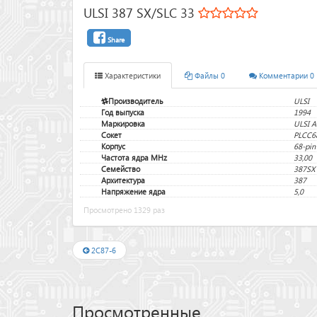
ULSI 387 SX/SLC 33
Share
Характеристики
Файлы 0
Комментарии 0
Производитель
ULSI
Год выпуска
1994
Маркировка
ULSI A
Сокет
PLCC6
Корпус
68-pin
Частота ядра MHz
33,00
Семейство
387SX
Архитектура
387
Напряжение ядра
5,0
Просмотрено 1329 раз
2C87-6
Просмотренные