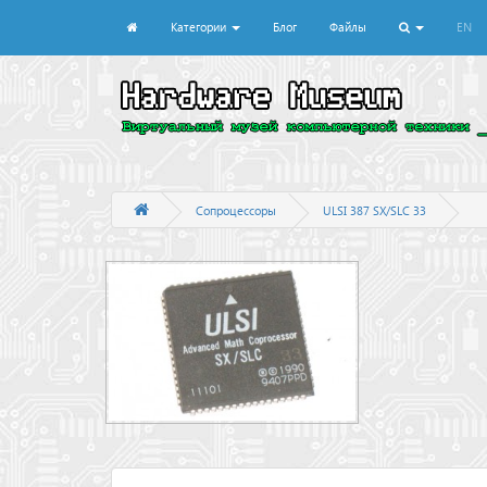
Категории
Блог
Файлы
EN
Сопроцессоры
ULSI 387 SX/SLC 33