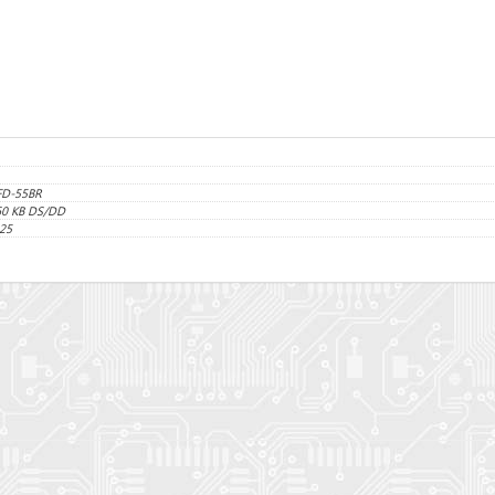
FD-55BR
60 KB DS/DD
25