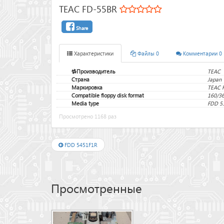
TEAC FD-55BR
Share
Характеристики
Файлы 0
Комментарии 0
Производитель
TEAC
Страна
Japan
Маркировка
TEAC 
Compatible floppy disk format
160/3
Media type
FDD 5.
Просмотрено 1168 раз
FDD 5451F1R
Просмотренные