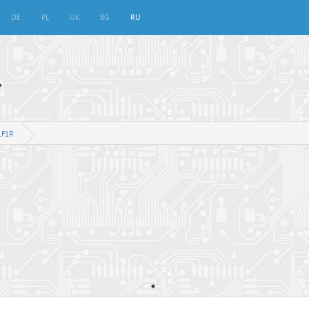
DE
PL
UK
BG
RU
1F1R