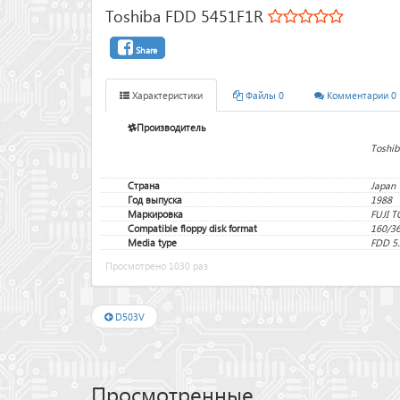
Toshiba FDD 5451F1R
Share
Характеристики
Файлы 0
Комментарии 0
Производитель
Toshib
Страна
Japan
Год выпуска
1988
Маркировка
FUJI T
Compatible floppy disk format
160/3
Media type
FDD 5.
Просмотрено 1030 раз
D503V
Просмотренные