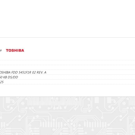
a
OSHIBA FDD 5451F1R 02 REV. A
60 KB DS/DD
25